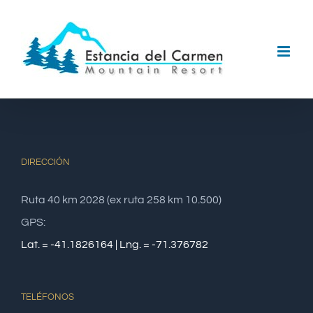
Skip
to
content
DIRECCIÓN
Ruta 40 km 2028 (ex ruta 258 km 10.500)
GPS:
Lat. = -41.1826164 | Lng. = -71.376782
TELÉFONOS